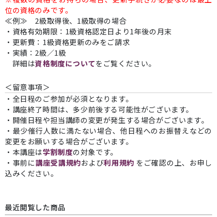
位の資格のみです。
≪例≫ 2級取得後、1級取得の場合
・資格有効期限：1級資格認定日より1年後の月末
・更新費：1級資格更新のみをご請求
・実績：2級／1級
詳細は
資格制度について
をご覧ください。
＜留意事項＞
・全日程のご参加が必須となります。
・講座終了時間は、多少前後する可能性がございます。
・開催日程や担当講師の変更が発生する場合がございます。
・最少催行人数に満たない場合、他日程へのお振替えなどの
変更をお願いする場合がございます。
・本講座は
学割制度
の対象です。
・事前に
講座受講規約
および
利用規約
をご確認の上、お申し
込みください。
最近閲覧した商品