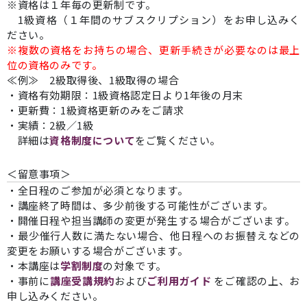
※資格は１年毎の更新制です。
1級資格（１年間のサブスクリプション）をお申し込みく
ださい。
※複数の資格をお持ちの場合、更新手続きが必要なのは最上
位の資格のみです。
≪例≫ 2級取得後、1級取得の場合
・資格有効期限：1級資格認定日より1年後の月末
・更新費：1級資格更新のみをご請求
・実績：2級／1級
詳細は
資格制度について
をご覧ください。
＜留意事項＞
・全日程のご参加が必須となります。
・講座終了時間は、多少前後する可能性がございます。
・開催日程や担当講師の変更が発生する場合がございます。
・最少催行人数に満たない場合、他日程へのお振替えなどの
変更をお願いする場合がございます。
・本講座は
学割制度
の対象です。
・事前に
講座受講規約
および
ご利用ガイド
をご確認の上、お
申し込みください。