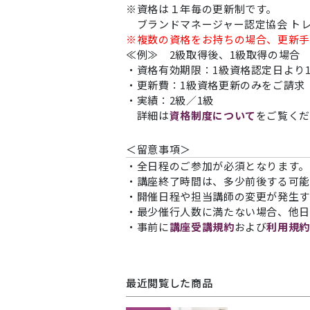
※資格は１年毎の更新制です。
ブランドマネージャー認定協会 ト
※複数の資格をお持ちの場合、更新手
≪例≫ 2級取得後、1級取得の場合
・資格有効期限：1級資格認定日より
・更新費：1級資格更新のみをご請求
・実績：2級／1級
詳細は
資格制度について
をご覧く
＜留意事項＞
・全日程のご参加が必須となります。
・講座終了時間は、多少前後する可能
・開催日程や担当講師の変更が発生す
・最少催行人数に満たない場合、他日
・事前に
講座受講規約
および
利用規
最近閲覧した商品