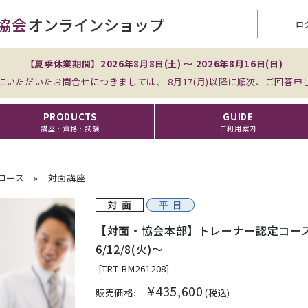
協会
オンラインショップ
ロ
【夏季休業期間】2026年8月8日(土) ～ 2026年8月16日(日)
にいただいたお問合せにつきましては、 8月17(月)以降に順次、ご回答申
PRODUCTS
GUIDE
講座・資格・試験
ご利用案内
コース
»
対面講座
【対面・協会本部】トレーナー認定コース
6/12/8(火)～
[
TRT-BM261208]
¥435,600
販売価格:
(税込)