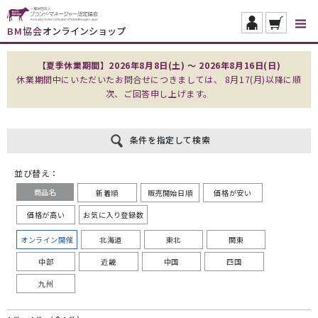
BM協会
オンラインショップ
【夏季休業期間】2026年8月8日(土) ～ 2026年8月16日(日)
休業期間中にいただいたお問合せにつきましては、 8月17(月)以降に順
次、ご回答申し上げます。
条件を指定して検索
並び替え：
商品名
新着順
販売開始日順
価格が安い
価格が高い
お気に入り登録数
オンライン開催
北海道
東北
関東
中部
近畿
中国
四国
九州