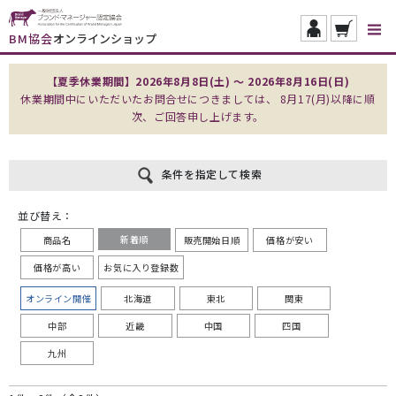
BM協会
オンラインショップ
【夏季休業期間】2026年8月8日(土) ～ 2026年8月16日(日)
休業期間中にいただいたお問合せにつきましては、 8月17(月)以降に順
次、ご回答申し上げます。
条件を指定して検索
並び替え：
新着順
商品名
販売開始日順
価格が安い
価格が高い
お気に入り登録数
オンライン開催
北海道
東北
関東
中部
近畿
中国
四国
九州