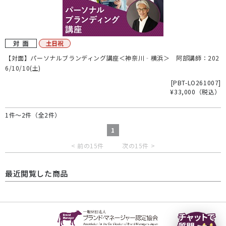
【対面】パーソナルブランディング講座＜神奈川‐横浜＞ 阿部講師：202
6/10/10(土)
[
PBT-LO261007
]
¥33,000
（税込）
1件～2件（全2件）
1
< 前の15件
次の15件 >
最近閲覧した商品