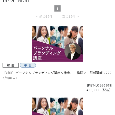
1件～2件（全2件）
1
< 前の15件
次の15件 >
【対面】パーソナルブランディング講座＜神奈川‐横浜＞ 阿部講師：202
6/9/8(火)
[
PBT-LO260908
]
¥33,000
（税込）