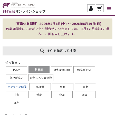
BM協会
オンラインショップ
【夏季休業期間】2026年8月8日(土) ～ 2026年8月16日(日)
休業期間中にいただいたお問合せにつきましては、 8月17(月)以降に順
次、ご回答申し上げます。
条件を指定して検索
並び替え：
新着順
商品名
販売開始日順
価格が安い
価格が高い
お気に入り登録数
オンライン開催
北海道
東北
関東
中部
近畿
中国
四国
九州