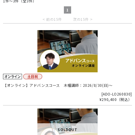
1件～3件（全3件）
1
< 前の15件
次の15件 >
【オンライン】アドバンスコース 木幡講師：2026/8/30(日)～
[
ADO-LO260830
]
¥290,400
（税込）
SOLDOUT