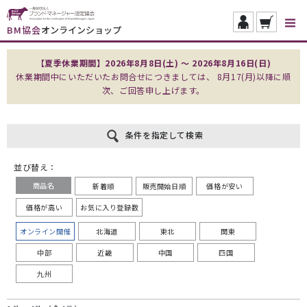
BM協会
オンラインショップ
【夏季休業期間】2026年8月8日(土) ～ 2026年8月16日(日)
休業期間中にいただいたお問合せにつきましては、 8月17(月)以降に順
次、ご回答申し上げます。
条件を指定して検索
並び替え：
商品名
新着順
販売開始日順
価格が安い
価格が高い
お気に入り登録数
オンライン開催
北海道
東北
関東
中部
近畿
中国
四国
九州