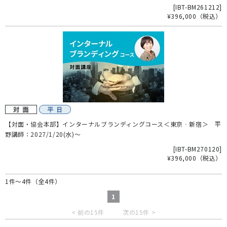
[
IBT-BM261212
]
¥396,000
（税込）
【対面・協会本部】インターナルブランディングコース＜東京‐新宿＞ 平
野講師：2027/1/20(水)～
[
IBT-BM270120
]
¥396,000
（税込）
1件～4件（全4件）
1
< 前の15件
次の15件 >