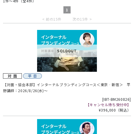
1件～4件（全4件）
1
< 前の15件
次の15件 >
SOLDOUT
【対面・協会本部】インターナルブランディングコース＜東京‐新宿＞ 平
野講師：2026/8/26(水)～
[
IBT-BM260826
]
【キャンセル待ち受付中】
¥396,000
（税込）