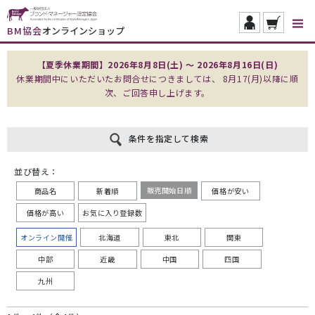
BM協会
オンラインショップ
【夏季休業期間】2026年8月8日(土) ～ 2026年8月16日(日)
休業期間中にいただいたお問合せにつきましては、 8月17(月)以降に順
次、ご回答申し上げます。
条件を指定して検索
並び替え：
販売開始日順
商品名
新着順
価格が安い
価格が高い
お気に入り登録数
オンライン開催
北海道
東北
関東
中部
近畿
中国
四国
九州