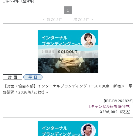
1件～4件（全4件）
1
< 前の15件
次の15件 >
SOLDOUT
【対面・協会本部】インターナルブランディングコース＜東京‐新宿＞ 平
野講師：2026/8/26(水)～
[
IBT-BM260826
]
【キャンセル待ち受付中】
¥396,000
（税込）