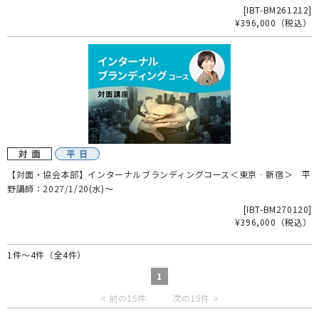
[
IBT-BM261212
]
¥396,000
（税込）
【対面・協会本部】インターナルブランディングコース＜東京‐新宿＞ 平
野講師：2027/1/20(水)～
[
IBT-BM270120
]
¥396,000
（税込）
1件～4件（全4件）
1
< 前の15件
次の15件 >