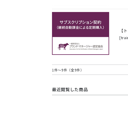
【ト
[
tra
1件～9件（全9件）
最近閲覧した商品