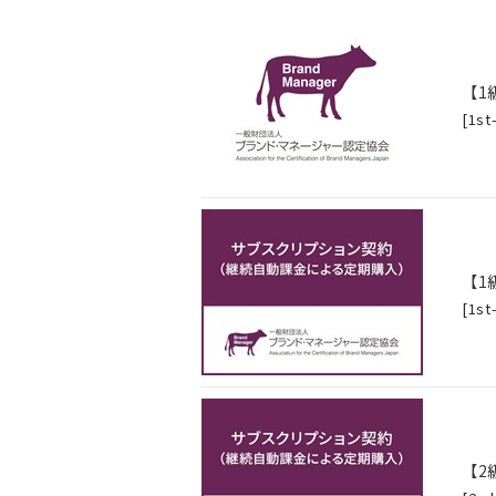
【1
[
1st
【1
[
1st
【2