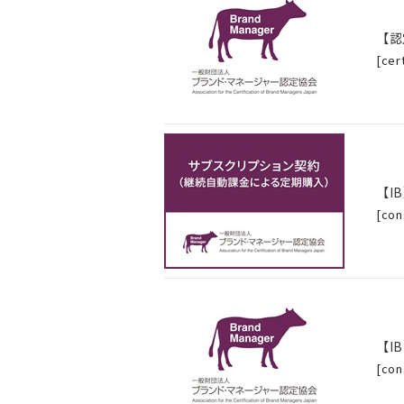
【認
[
cer
【I
[
con
【I
[
con