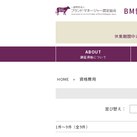
BM
休業期間中
ABOUT
講座資格について
HOME
»
資格費用
並び替え：
1件～9件（全9件）