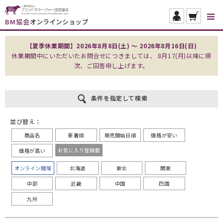
BM協会
オンラインショップ
【夏季休業期間】2026年8月8日(土) ～ 2026年8月16日(日)
休業期間中にいただいたお問合せにつきましては、 8月17(月)以降に順
次、ご回答申し上げます。
条件を指定して検索
並び替え：
商品名
新着順
販売開始日順
価格が安い
お気に入り登録数
価格が高い
オンライン開催
北海道
東北
関東
中部
近畿
中国
四国
九州